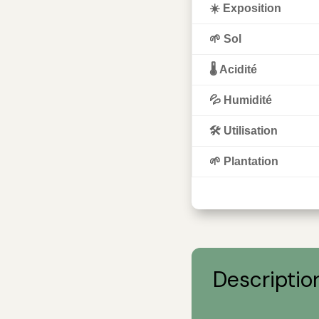
☀️ Exposition
🌱 Sol
🌡️ Acidité
💦 Humidité
🛠️ Utilisation
🌱 Plantation
Descriptio