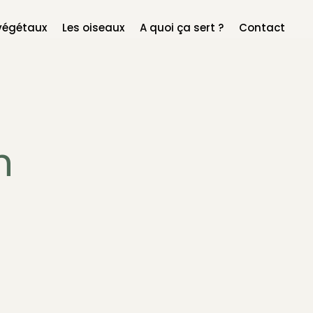
végétaux
Les oiseaux
A quoi ça sert ?
Contact
n