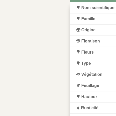
🌳 Nom scientifique
🌳 Famille
🌍 Origine
🌸 Floraison
💐 Fleurs
🌳 Type
🌱 Végétation
🍂 Feuillage
🌳 Hauteur
☀️ Rusticité